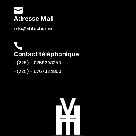

Adresse Mail
info@vhtechci.net

Contact téléphonique
+(225) -
0758208258
+(225) -
0767334850