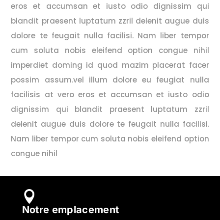
eros et accumsan et iusto odio dignissim qui
blandit praesent luptatum zzril delenit augue duis
dolore te feugait nulla facilisi. Nam liber tempor
cum soluta nobis eleifend option congue nihil
imperdiet doming id quod mazim placerat facer
possim assum.vel illum dolore eu feugiat nulla
facilisis at vero eros et accumsan et iusto odio
dignissim qui blandit praesent luptatum zzril
delenit augue duis dolore te feugait nulla facilisi.
Nam liber tempor cum soluta nobis eleifend option
congue nihil

Notre emplacement