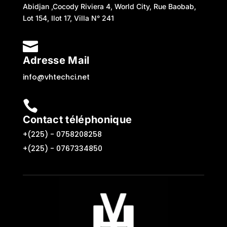
Abidjan ,Cocody Riviera 4, World City, Rue Baobab,
Lot 154, Ilot 17, Villa N° 241

Adresse Mail
info@vhtechci.net

Contact téléphonique
+(225) -
0758208258
+(225) -
0767334850