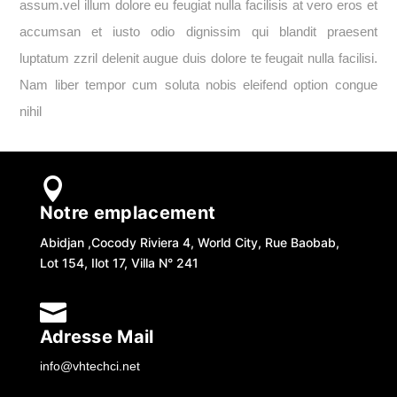
assum.vel illum dolore eu feugiat nulla facilisis at vero eros et
accumsan et iusto odio dignissim qui blandit praesent
luptatum zzril delenit augue duis dolore te feugait nulla facilisi.
Nam liber tempor cum soluta nobis eleifend option congue
nihil

Notre emplacement
Abidjan ,Cocody Riviera 4, World City, Rue Baobab,
Lot 154, Ilot 17, Villa N° 241

Adresse Mail
info@vhtechci.net