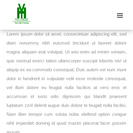
Lorem ipsum dolor sit amet, consectetuer adipiscing elit, sed
diam nonummy nibh euismod tincidunt ut laoreet dolore
magna aliquam erat volutpat. Ut wisi enim ad minim veniam,
quis nostrud exerci tation ullamcorper suscipit lobortis nisl ut
aliquip ex ea commodo consequat. Duis autem vel eum iriure
dolor in hendrerit in vulputate velit esse molestie consequat,
vel illum dolore eu feugiat nulla facilisis at vero eros et
accumsan et iusto odio dignissim qui blandit praesent
luptatum zzril delenit augue duis dolore te feugait nulla facilisi.
Nam liber tempor cum soluta nobis eleifend option congue
nihil imperdiet doming id quod mazim placerat facer possim
assum.