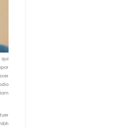
 qui
mpor
acer
odio
 Nam
tuer
ibh