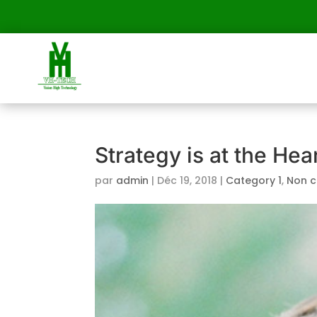
Strategy is at the He
par
admin
|
Déc 19, 2018
|
Category 1
,
Non c