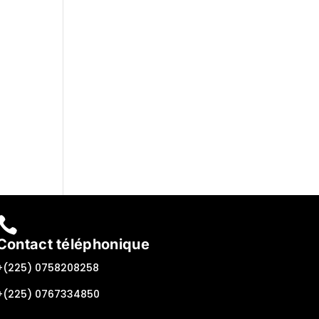

Contact téléphonique
+(225) 0758208258
+(225) 0767334850