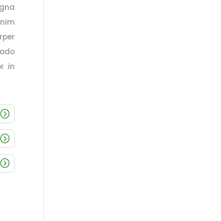
agna
inim
rper
modo
r in