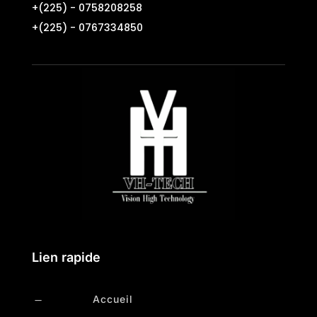
+(225) -
0758208258
+(225) -
0767334850
Lien rapide
Accueil
K