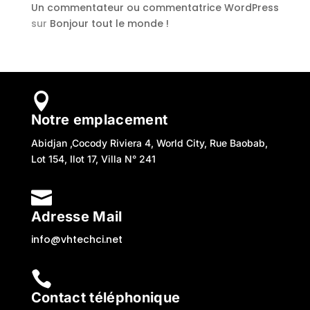
Un commentateur ou commentatrice WordPress
sur
Bonjour tout le monde !

Notre emplacement
Abidjan ,Cocody Riviera 4, World City, Rue Baobab,
Lot 154, Ilot 17, Villa N° 241

Adresse Mail
info@vhtechci.net

Contact téléphonique