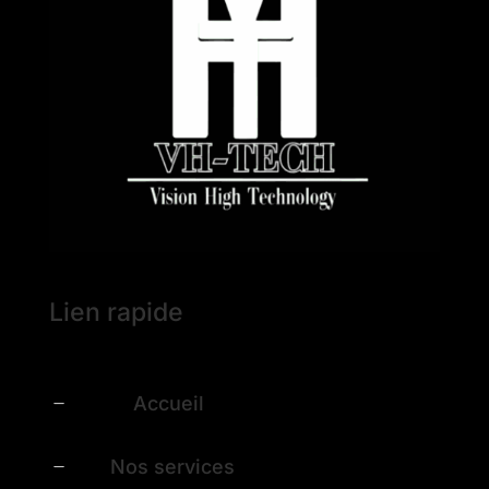
Lien rapide
Accueil
K
Nos services
K