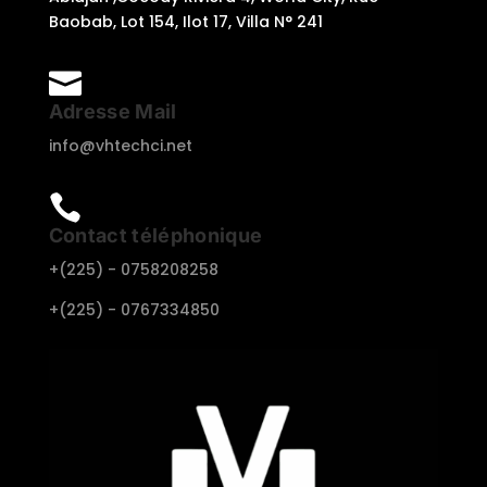
Baobab, Lot 154, Ilot 17, Villa N° 241

Adresse Mail
info@vhtechci.net

Contact téléphonique
+(225) -
0758208258
+(225) -
0767334850