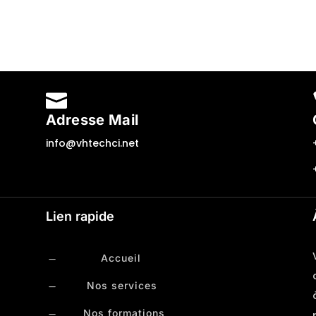

Adresse Mail
info@vhtechci.net
Lien rapide
Accueil
K
Nos services
K
Nos formations
K