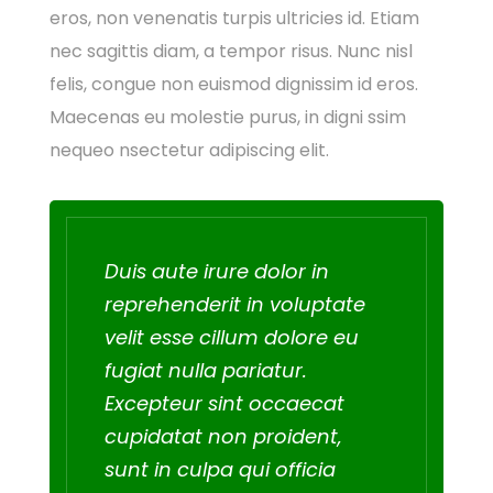
eros, non venenatis turpis ultricies id. Etiam
nec sagittis diam, a tempor risus. Nunc nisl
felis, congue non euismod dignissim id eros.
Maecenas eu molestie purus, in digni ssim
nequeo nsectetur adipiscing elit.
Duis aute irure dolor in
reprehenderit in voluptate
velit esse cillum dolore eu
fugiat nulla pariatur.
Excepteur sint occaecat
cupidatat non proident,
sunt in culpa qui officia