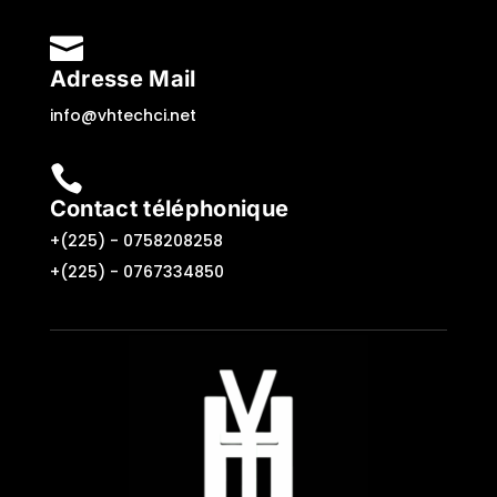

Adresse Mail
info@vhtechci.net

Contact téléphonique
+(225) -
0758208258
+(225) -
0767334850